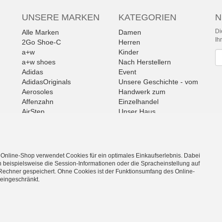
UNSERE MARKEN
KATEGORIEN
N
Di
Alle Marken
Damen
Ih
2Go Shoe-C
Herren
a+w
Kinder
Ne
a+w shoes
Nach Herstellern
Adidas
Event
AdidasOriginals
Unsere Geschichte - vom
Aerosoles
Handwerk zum
Affenzahn
Einzelhandel
AirStep
Unser Haus
ALLROUNDER
Schnäppchen
Alma en pena
Alpe
Alpina
 Online-Shop verwendet Cookies für ein optimales Einkaufserlebnis. Dabei
*
inkl. MwSt., zzgl.
Versandk
Amani
 beispielsweise die Session-Informationen oder die Spracheinstellung auf
Ambitious
Rechner gespeichert. Ohne Cookies ist der Funktionsumfang des Online-
eingeschränkt.
Andrea Conti
ilie. Gegründet 1897. Mit dem umfassenden Angebot an sofort lieferbar
ANWR
anwr Schuh
ANXXXX
Apple of Eden