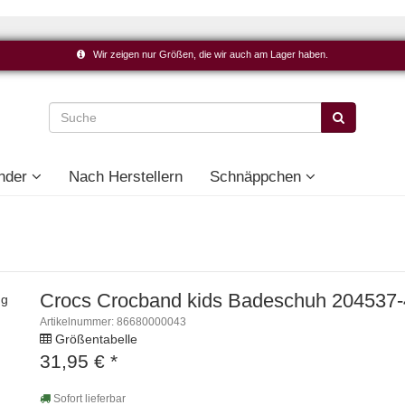
Wir zeigen nur Größen, die wir auch am Lager haben.
nder
Nach Herstellern
Schnäppchen
Crocs Crocband kids Badeschuh 204537
ng
Artikelnummer: 86680000043
Größentabelle
31,95
€
*
Sofort lieferbar