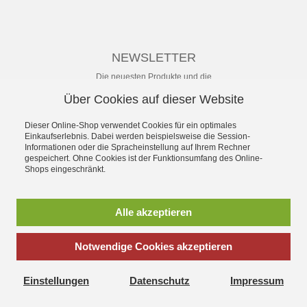
NEWSLETTER
Die neuesten Produkte und die
besten Angebote per E-Mail, damit
Über Cookies auf dieser Website
Ihr nichts mehr verpasst.
Newsletter
Dieser Online-Shop verwendet Cookies für ein optimales
Einkaufserlebnis. Dabei werden beispielsweise die Session-
Informationen oder die Spracheinstellung auf Ihrem Rechner
Abonnieren
gespeichert. Ohne Cookies ist der Funktionsumfang des Online-
Shops eingeschränkt.
*
inkl. MwSt., zzgl.
Versandkosten
** unverbindliche Preisempfehlung
Alle akzeptieren
des Herstellers
Notwendige Cookies akzeptieren
SchuhWolf - das Erlebnis-Schuhhaus für die ganze Familie.
Gegründet 1897. Mit dem umfassenden Angebot an sofort
Einstellungen
Datenschutz
Impressum
lieferbaren aktuellen Modellen vieler Hersteller und persönlichem
Service.