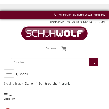
Wir beraten Sie gerne
06222 - 5855 807
geöffnet Mo-Fr 09.30-18.30 Uhr, Sa. 10-16 Uhr
Anmelden
Toggle
Menü
navigation
Sie sind hier:
Damen
Schnürschuhe
sportiv
Zur
Übersicht