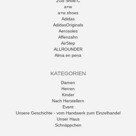
2Go Shoe-C
a+w
a+w shoes
Adidas
AdidasOriginals
Aerosoles
Affenzahn
AirStep
ALLROUNDER
Alma en pena
Alpe
Alpina
KATEGORIEN
Amani
Ambitious
Damen
Andrea Conti
Herren
ANWR
Kinder
anwr Schuh
Nach Herstellern
ANXXXX
Event
Apple of Eden
Unsere Geschichte - vom Handwerk zum Einzelhandel
Ara
Unser Haus
Mehr
Schnäppchen