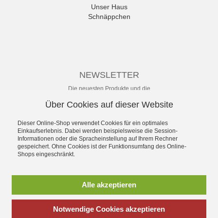
Ara
Unser Haus
Mehr
Schnäppchen
NEWSLETTER
Die neuesten Produkte und die
besten Angebote per E-Mail, damit
Über Cookies auf dieser Website
Ihr nichts mehr verpasst.
Newsletter
Dieser Online-Shop verwendet Cookies für ein optimales
Einkaufserlebnis. Dabei werden beispielsweise die Session-
Informationen oder die Spracheinstellung auf Ihrem Rechner
Abonnieren
gespeichert. Ohne Cookies ist der Funktionsumfang des Online-
Shops eingeschränkt.
*
inkl. MwSt., zzgl.
Versandkosten
** unverbindliche Preisempfehlung
Alle akzeptieren
des Herstellers
Notwendige Cookies akzeptieren
SchuhWolf - das Erlebnis-Schuhhaus für die ganze Familie.