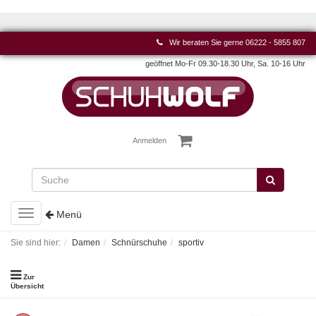
Wir beraten Sie gerne
06222 - 5855 807
geöffnet Mo-Fr 09.30-18.30 Uhr, Sa. 10-16 Uhr
Anmelden
Toggle
Menü
navigation
Sie sind hier:
Damen
Schnürschuhe
sportiv
Zur
Übersicht