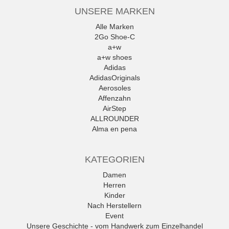
UNSERE MARKEN
Alle Marken
2Go Shoe-C
a+w
a+w shoes
Adidas
AdidasOriginals
Aerosoles
Affenzahn
AirStep
ALLROUNDER
Alma en pena
Alpe
Alpina
KATEGORIEN
Amani
Ambitious
Damen
Andrea Conti
Herren
ANWR
Kinder
anwr Schuh
Nach Herstellern
ANXXXX
Event
Apple of Eden
Unsere Geschichte - vom Handwerk zum Einzelhandel