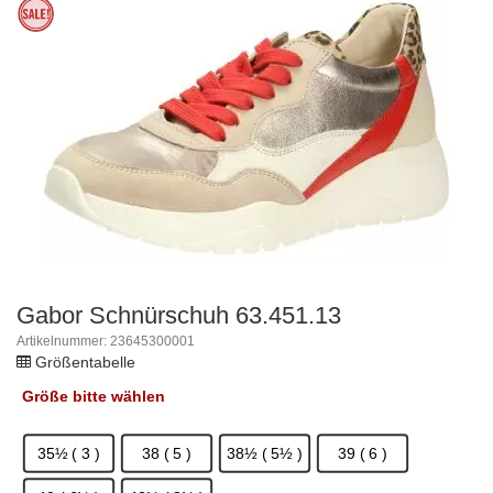
Gabor Schnürschuh 63.451.13
Artikelnummer: 23645300001
Größentabelle
Größe
bitte wählen
35½ ( 3 )
38 ( 5 )
38½ ( 5½ )
39 ( 6 )