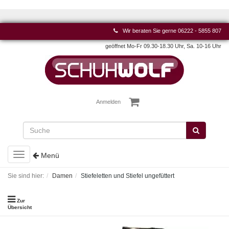
Wir beraten Sie gerne
06222 - 5855 807
geöffnet Mo-Fr 09.30-18.30 Uhr, Sa. 10-16 Uhr
Anmelden
Toggle
Menü
navigation
Sie sind hier:
Damen
Stiefeletten und Stiefel ungefüttert
Zur
Übersicht