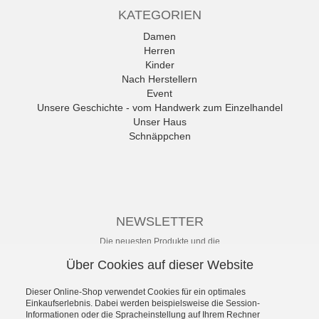
Alpina
KATEGORIEN
Amani
Ambitious
Damen
Andrea Conti
Herren
ANWR
Kinder
anwr Schuh
Nach Herstellern
ANXXXX
Event
Apple of Eden
Unsere Geschichte - vom Handwerk zum Einzelhandel
Ara
Unser Haus
Mehr
Schnäppchen
NEWSLETTER
Die neuesten Produkte und die
besten Angebote per E-Mail, damit
Über Cookies auf dieser Website
Ihr nichts mehr verpasst.
Newsletter
Dieser Online-Shop verwendet Cookies für ein optimales
Einkaufserlebnis. Dabei werden beispielsweise die Session-
Informationen oder die Spracheinstellung auf Ihrem Rechner