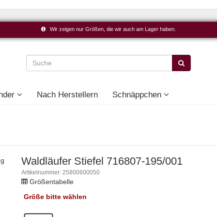
Wir zeigen nur Größen, die wir auch am Lager haben.
nder
Nach Herstellern
Schnäppchen
Waldläufer Stiefel 716807-195/001
ng
Artikelnummer: 25800600050
Größentabelle
Größe
bitte wählen