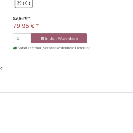
39 ( 6 )
99,95 €
**
79,95
€
*
In den Warenkorb
Sofort lieferbar ,Versandkostenfreie Lieferung
ng