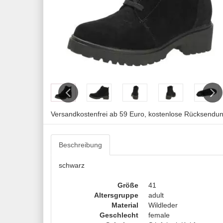
Previous
Next
Versandkostenfrei ab 59 Euro, kostenlose Rücksendu
Beschreibung
schwarz
Größe
41
Altersgruppe
adult
Material
Wildleder
Geschlecht
female