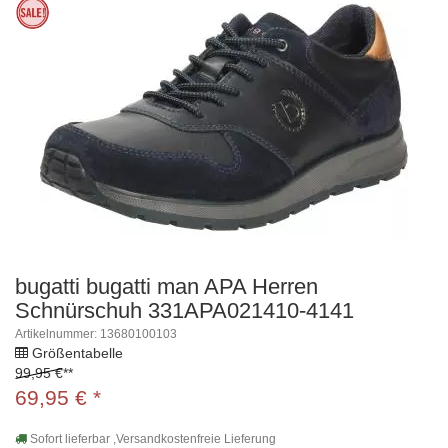
bugatti bugatti man APA Herren
Schnürschuh 331APA021410-4141
Artikelnummer: 13680100103
Größentabelle
99,95 €
**
69,95
€
*
Sofort lieferbar ,Versandkostenfreie Lieferung