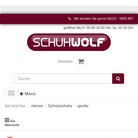
Wir beraten Sie gerne
06222 - 5855 807
geöffnet Mo-Fr 09.30-18.30 Uhr, Sa. 10-16 Uhr
Anmelden
Toggle
Menü
navigation
Sie sind hier:
Herren
Schnürschuhe
sportiv
Zur
Übersicht