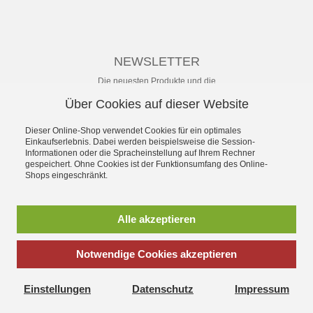
NEWSLETTER
Die neuesten Produkte und die
besten Angebote per E-Mail, damit
Über Cookies auf dieser Website
Ihr nichts mehr verpasst.
Newsletter
Dieser Online-Shop verwendet Cookies für ein optimales
Einkaufserlebnis. Dabei werden beispielsweise die Session-
Informationen oder die Spracheinstellung auf Ihrem Rechner
Abonnieren
gespeichert. Ohne Cookies ist der Funktionsumfang des Online-
Shops eingeschränkt.
*
inkl. MwSt., zzgl.
Versandkosten
** unverbindliche Preisempfehlung
Alle akzeptieren
des Herstellers
Notwendige Cookies akzeptieren
SchuhWolf - das Erlebnis-Schuhhaus für die ganze Familie.
Gegründet 1897. Mit dem umfassenden Angebot an sofort
Einstellungen
Datenschutz
Impressum
lieferbaren aktuellen Modellen vieler Hersteller und persönlichem
Service.