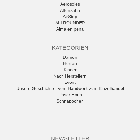
Aerosoles
Affenzahn
AirStep
ALLROUNDER
Alma en pena
Alpe
Alpina
KATEGORIEN
Amani
Ambitious
Damen
Andrea Conti
Herren
ANWR
Kinder
anwr Schuh
Nach Herstellern
ANXXXX
Event
Apple of Eden
Unsere Geschichte - vom Handwerk zum Einzelhandel
Ara
Unser Haus
Mehr
Schnäppchen
NEWSLETTER