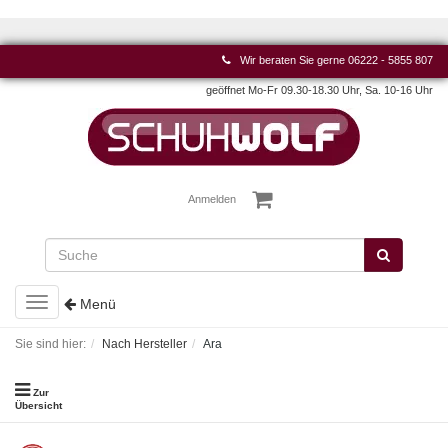
Wir beraten Sie gerne
06222 - 5855 807
geöffnet Mo-Fr 09.30-18.30 Uhr, Sa. 10-16 Uhr
Anmelden
Toggle
Menü
navigation
Sie sind hier:
Nach Hersteller
Ara
Zur
Übersicht