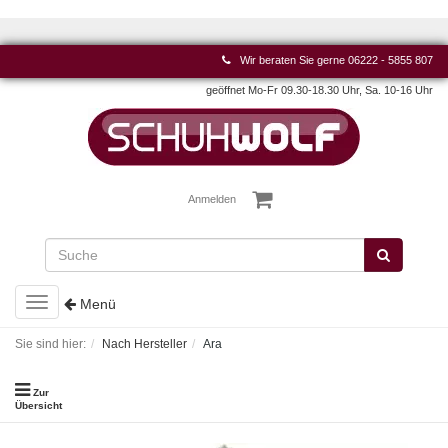
Wir beraten Sie gerne
06222 - 5855 807
geöffnet Mo-Fr 09.30-18.30 Uhr, Sa. 10-16 Uhr
Anmelden
Toggle
Menü
navigation
Sie sind hier:
Nach Hersteller
Ara
Zur
Übersicht