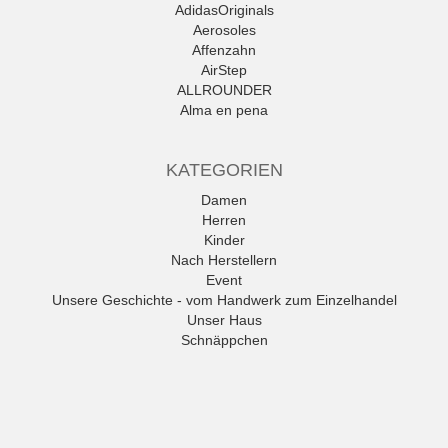
AdidasOriginals
Aerosoles
Affenzahn
AirStep
ALLROUNDER
Alma en pena
Alpe
Alpina
KATEGORIEN
Amani
Ambitious
Damen
Andrea Conti
Herren
ANWR
Kinder
anwr Schuh
Nach Herstellern
ANXXXX
Event
Apple of Eden
Unsere Geschichte - vom Handwerk zum Einzelhandel
Ara
Unser Haus
Mehr
Schnäppchen