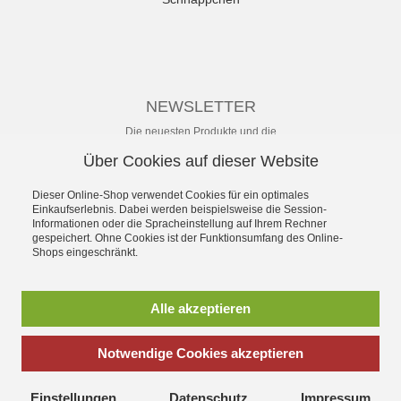
NEWSLETTER
Die neuesten Produkte und die
besten Angebote per E-Mail, damit
Über Cookies auf dieser Website
Ihr nichts mehr verpasst.
Newsletter
Dieser Online-Shop verwendet Cookies für ein optimales
Einkaufserlebnis. Dabei werden beispielsweise die Session-
Informationen oder die Spracheinstellung auf Ihrem Rechner
Abonnieren
gespeichert. Ohne Cookies ist der Funktionsumfang des Online-
Shops eingeschränkt.
*
inkl. MwSt., zzgl.
Versandkosten
** unverbindliche Preisempfehlung
Alle akzeptieren
des Herstellers
Notwendige Cookies akzeptieren
SchuhWolf - das Erlebnis-Schuhhaus für die ganze Familie.
Gegründet 1897. Mit dem umfassenden Angebot an sofort
Einstellungen
Datenschutz
Impressum
lieferbaren aktuellen Modellen vieler Hersteller und persönlichem