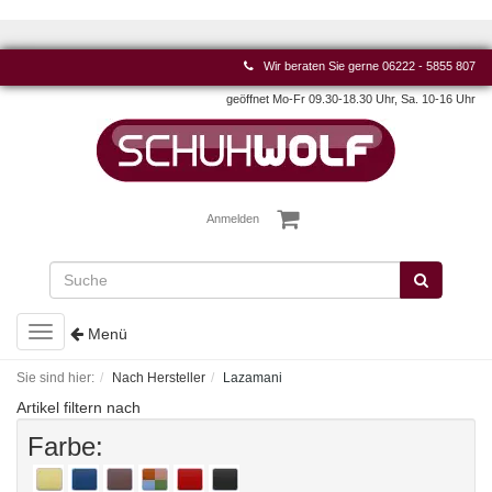
Wir beraten Sie gerne
06222 - 5855 807
geöffnet Mo-Fr 09.30-18.30 Uhr, Sa. 10-16 Uhr
Anmelden
Toggle
Menü
navigation
Sie sind hier:
Nach Hersteller
Lazamani
Artikel filtern nach
Farbe: