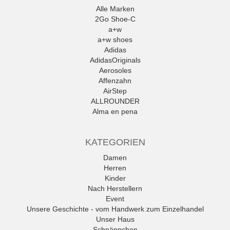
Alle Marken
2Go Shoe-C
a+w
a+w shoes
Adidas
AdidasOriginals
Aerosoles
Affenzahn
AirStep
ALLROUNDER
Alma en pena
Alpe
Alpina
KATEGORIEN
Amani
Ambitious
Damen
Andrea Conti
Herren
ANWR
Kinder
anwr Schuh
Nach Herstellern
ANXXXX
Event
Apple of Eden
Unsere Geschichte - vom Handwerk zum Einzelhandel
Ara
Unser Haus
Mehr
Schnäppchen