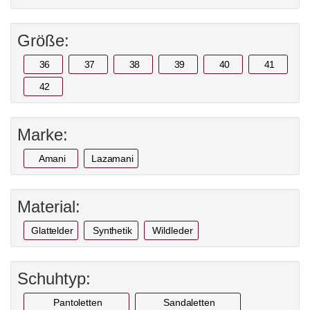
Größe:
36
37
38
39
40
41
42
Marke:
Amani
Lazamani
Material:
Glattelder
Synthetik
Wildleder
Schuhtyp:
Pantoletten
Sandaletten