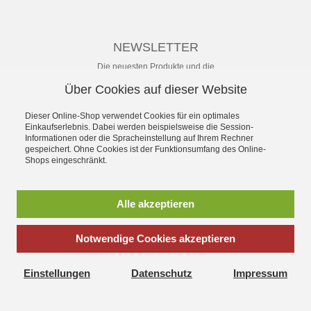
NEWSLETTER
Die neuesten Produkte und die
besten Angebote per E-Mail, damit
Über Cookies auf dieser Website
Ihr nichts mehr verpasst.
Newsletter
Dieser Online-Shop verwendet Cookies für ein optimales
Einkaufserlebnis. Dabei werden beispielsweise die Session-
Informationen oder die Spracheinstellung auf Ihrem Rechner
Abonnieren
gespeichert. Ohne Cookies ist der Funktionsumfang des Online-
Shops eingeschränkt.
*
inkl. MwSt., zzgl.
Versandkosten
** unverbindliche Preisempfehlung
Alle akzeptieren
des Herstellers
Notwendige Cookies akzeptieren
SchuhWolf - das Erlebnis-Schuhhaus für die ganze Familie.
Gegründet 1897. Mit dem umfassenden Angebot an sofort
Einstellungen
Datenschutz
Impressum
lieferbaren aktuellen Modellen vieler Hersteller und persönlichem
Service.
Vertrag widerrufen