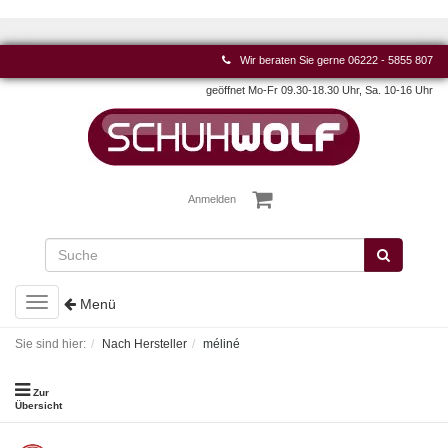
Wir beraten Sie gerne
06222 - 5855 807
geöffnet Mo-Fr 09.30-18.30 Uhr, Sa. 10-16 Uhr
Anmelden
Toggle
Menü
navigation
Sie sind hier:
Nach Hersteller
méliné
Zur
Übersicht