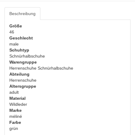
Beschreibung
Größe
46
Geschlecht
male
Schuhtyp
Schnürhalbschuhe
Warengruppe
Herrenschuhe Schnürhalbschuhe
Abteilung
Herrenschuhe
Altersgruppe
adult
Material
Wildleder
Marke
méliné
Farbe
grün