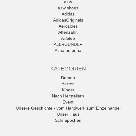
a+w
a+w shoes
Adidas
AdidasOriginals
Aerosoles
Affenzahn
AirStep
ALLROUNDER
Alma en pena
Alpe
Alpina
KATEGORIEN
Amani
Ambitious
Damen
Andrea Conti
Herren
ANWR
Kinder
anwr Schuh
Nach Herstellern
ANXXXX
Event
Apple of Eden
Unsere Geschichte - vom Handwerk zum Einzelhandel
Ara
Unser Haus
Mehr
Schnäppchen