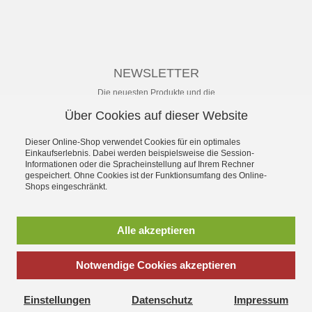
NEWSLETTER
Die neuesten Produkte und die
besten Angebote per E-Mail, damit
Über Cookies auf dieser Website
Ihr nichts mehr verpasst.
Newsletter
Dieser Online-Shop verwendet Cookies für ein optimales
Einkaufserlebnis. Dabei werden beispielsweise die Session-
Informationen oder die Spracheinstellung auf Ihrem Rechner
Abonnieren
gespeichert. Ohne Cookies ist der Funktionsumfang des Online-
Shops eingeschränkt.
*
inkl. MwSt., zzgl.
Versandkosten
** unverbindliche Preisempfehlung
Alle akzeptieren
des Herstellers
Notwendige Cookies akzeptieren
SchuhWolf - das Erlebnis-Schuhhaus für die ganze Familie.
Gegründet 1897. Mit dem umfassenden Angebot an sofort
Einstellungen
Datenschutz
Impressum
lieferbaren aktuellen Modellen vieler Hersteller und persönlichem