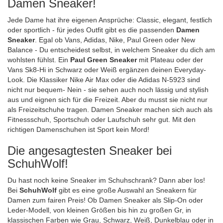
Damen Sneaker!
Jede Dame hat ihre eigenen Ansprüche: Classic, elegant, festlich
oder sportlich - für jedes Outfit gibt es die passenden
Damen
Sneaker
. Egal ob Vans, Adidas, Nike, Paul Green oder New
Balance - Du entscheidest selbst, in welchem Sneaker du dich am
wohlsten fühlst. Ein
Paul Green Sneaker
mit Plateau oder der
Vans Sk8-Hi in Schwarz oder Weiß ergänzen deinen Everyday-
Look. Die Klassiker Nike Air Max oder die Adidas N-5923 sind
nicht nur bequem- Nein - sie sehen auch noch lässig und stylish
aus und eignen sich für die Freizeit. Aber du musst sie nicht nur
als Freizeitschuhe tragen. Damen Sneaker machen sich auch als
Fitnessschuh, Sportschuh oder Laufschuh sehr gut. Mit den
richtigen Damenschuhen ist Sport kein Mord!
Die angesagtesten Sneaker bei
SchuhWolf!
Du hast noch keine Sneaker im Schuhschrank? Dann aber los!
Bei
SchuhWolf
gibt es eine große Auswahl an Sneakern für
Damen zum fairen Preis! Ob Damen Sneaker als Slip-On oder
Leder-Modell, von kleinen Größen bis hin zu großen Gr, in
klassischen Farben wie Grau, Schwarz, Weiß, Dunkelblau oder in