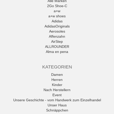
Alle Marken
2Go Shoe-C
a+w
a+w shoes
Adidas
AdidasOriginals
Aerosoles
Affenzahn
AirStep
ALLROUNDER
Alma en pena
Alpe
Alpina
KATEGORIEN
Amani
Ambitious
Damen
Andrea Conti
Herren
ANWR
Kinder
anwr Schuh
Nach Herstellern
ANXXXX
Event
Apple of Eden
Unsere Geschichte - vom Handwerk zum Einzelhandel
Ara
Unser Haus
Mehr
Schnäppchen