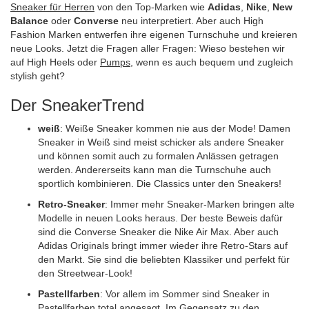
Sneaker für Herren
von den Top-Marken wie
Adidas
,
Nike
,
New
Balance
oder
Converse
neu interpretiert. Aber auch High
Fashion Marken entwerfen ihre eigenen Turnschuhe und kreieren
neue Looks. Jetzt die Fragen aller Fragen: Wieso bestehen wir
auf High Heels oder
Pumps
, wenn es auch bequem und zugleich
stylish geht?
Der SneakerTrend
weiß
: Weiße Sneaker kommen nie aus der Mode! Damen
Sneaker in Weiß sind meist schicker als andere Sneaker
und können somit auch zu formalen Anlässen getragen
werden. Andererseits kann man die Turnschuhe auch
sportlich kombinieren. Die Classics unter den Sneakers!
Retro-Sneaker
: Immer mehr Sneaker-Marken bringen alte
Modelle in neuen Looks heraus. Der beste Beweis dafür
sind die Converse Sneaker die Nike Air Max. Aber auch
Adidas Originals bringt immer wieder ihre Retro-Stars auf
den Markt. Sie sind die beliebten Klassiker und perfekt für
den Streetwear-Look!
Pastellfarben
: Vor allem im Sommer sind Sneaker in
Pastellfarben total angesagt. Im Gegensatz zu den