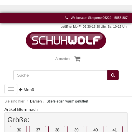
Wir beraten Sie gerne
06222 - 5855 807
geöffnet Mo-Fr 09.30-18.30 Uhr, Sa. 10-16 Uhr
Anmelden
Toggle
Menü
navigation
Sie sind hier:
Damen
Stiefeletten warm gefüttert
Artikel filtern nach
Größe:
36
37
38
39
40
41