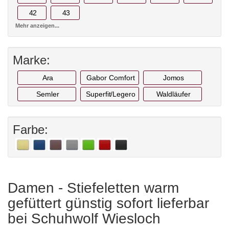
42
43
Mehr anzeigen...
Marke:
Ara
Gabor Comfort
Jomos
Semler
Superfit/Legero
Waldläufer
Farbe:
Damen - Stiefeletten warm
gefüttert günstig sofort lieferbar
bei Schuhwolf Wiesloch