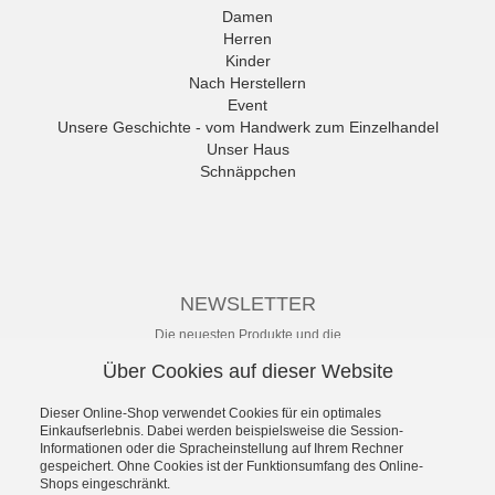
Ambitious
Damen
Andrea Conti
Herren
ANWR
Kinder
anwr Schuh
Nach Herstellern
ANXXXX
Event
Apple of Eden
Unsere Geschichte - vom Handwerk zum Einzelhandel
Ara
Unser Haus
Mehr
Schnäppchen
NEWSLETTER
Die neuesten Produkte und die
besten Angebote per E-Mail, damit
Über Cookies auf dieser Website
Ihr nichts mehr verpasst.
Newsletter
Dieser Online-Shop verwendet Cookies für ein optimales
Einkaufserlebnis. Dabei werden beispielsweise die Session-
Informationen oder die Spracheinstellung auf Ihrem Rechner
Abonnieren
gespeichert. Ohne Cookies ist der Funktionsumfang des Online-
Shops eingeschränkt.