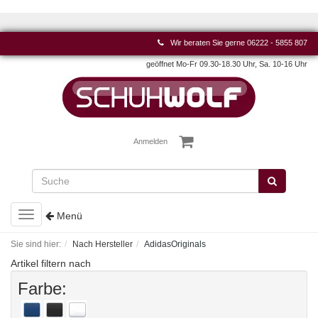
Wir beraten Sie gerne
06222 - 5855 807
geöffnet Mo-Fr 09.30-18.30 Uhr, Sa. 10-16 Uhr
Anmelden
Toggle
Menü
navigation
Sie sind hier:
Nach Hersteller
AdidasOriginals
Artikel filtern nach
Farbe: