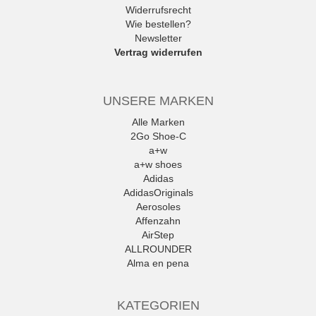
Widerrufsrecht
Wie bestellen?
Newsletter
Vertrag widerrufen
UNSERE MARKEN
Alle Marken
2Go Shoe-C
a+w
a+w shoes
Adidas
AdidasOriginals
Aerosoles
Affenzahn
AirStep
ALLROUNDER
Alma en pena
Alpe
Alpina
KATEGORIEN
Amani