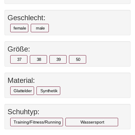
Geschlecht:
female
male
Größe:
37
38
39
50
Material:
Glattelder
Synthetik
Schuhtyp:
Training/Fitness/Running
Wassersport