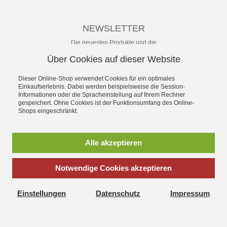
NEWSLETTER
Die neuesten Produkte und die
besten Angebote per E-Mail, damit
Über Cookies auf dieser Website
Ihr nichts mehr verpasst.
Newsletter
Dieser Online-Shop verwendet Cookies für ein optimales
Einkaufserlebnis. Dabei werden beispielsweise die Session-
Informationen oder die Spracheinstellung auf Ihrem Rechner
Abonnieren
gespeichert. Ohne Cookies ist der Funktionsumfang des Online-
Shops eingeschränkt.
*
inkl. MwSt., zzgl.
Versandkosten
** unverbindliche Preisempfehlung
Alle akzeptieren
des Herstellers
Notwendige Cookies akzeptieren
SchuhWolf - das Erlebnis-Schuhhaus für die ganze Familie.
Gegründet 1897. Mit dem umfassenden Angebot an sofort
Einstellungen
Datenschutz
Impressum
lieferbaren aktuellen Modellen vieler Hersteller und persönlichem
Service.
Vertrag widerrufen