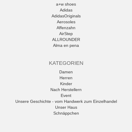
a+w shoes
Adidas
AdidasOriginals
Aerosoles
Affenzahn
AirStep
ALLROUNDER
Alma en pena
Alpe
Alpina
KATEGORIEN
Amani
Ambitious
Damen
Andrea Conti
Herren
ANWR
Kinder
anwr Schuh
Nach Herstellern
ANXXXX
Event
Apple of Eden
Unsere Geschichte - vom Handwerk zum Einzelhandel
Ara
Unser Haus
Mehr
Schnäppchen