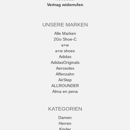
Vertrag widerrufen
UNSERE MARKEN
Alle Marken
2Go Shoe-C
a+w
a+w shoes
Adidas
AdidasOriginals
Aerosoles
Affenzahn
AirStep
ALLROUNDER
Alma en pena
Alpe
Alpina
KATEGORIEN
Amani
Ambitious
Damen
Andrea Conti
Herren
ANWR
Kinder