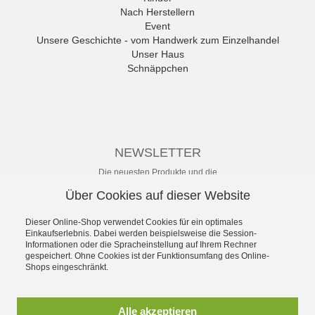
anwr Schuh
Nach Herstellern
ANXXXX
Event
Apple of Eden
Unsere Geschichte - vom Handwerk zum Einzelhandel
Ara
Unser Haus
Mehr
Schnäppchen
NEWSLETTER
Die neuesten Produkte und die
besten Angebote per E-Mail, damit
Über Cookies auf dieser Website
Ihr nichts mehr verpasst.
Newsletter
Dieser Online-Shop verwendet Cookies für ein optimales
Einkaufserlebnis. Dabei werden beispielsweise die Session-
Informationen oder die Spracheinstellung auf Ihrem Rechner
Abonnieren
gespeichert. Ohne Cookies ist der Funktionsumfang des Online-
Shops eingeschränkt.
*
inkl. MwSt., zzgl.
Versandkosten
** unverbindliche Preisempfehlung
Alle akzeptieren