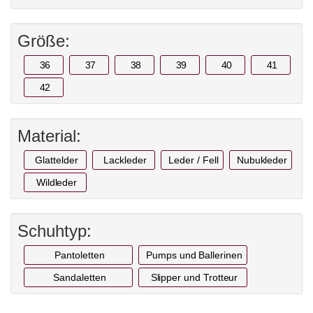
Größe:
36
37
38
39
40
41
42
Material:
Glattelder
Lackleder
Leder / Fell
Nubukleder
Wildleder
Schuhtyp:
Pantoletten
Pumps und Ballerinen
Sandaletten
Slipper und Trotteur