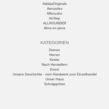
AdidasOriginals
Aerosoles
Affenzahn
AirStep
ALLROUNDER
Alma en pena
Alpe
Alpina
KATEGORIEN
Amani
Ambitious
Damen
Andrea Conti
Herren
ANWR
Kinder
anwr Schuh
Nach Herstellern
ANXXXX
Event
Apple of Eden
Unsere Geschichte - vom Handwerk zum Einzelhandel
Ara
Unser Haus
Mehr
Schnäppchen