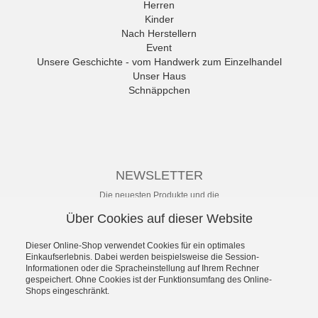
Herren
ANWR
Kinder
anwr Schuh
Nach Herstellern
ANXXXX
Event
Apple of Eden
Unsere Geschichte - vom Handwerk zum Einzelhandel
Ara
Unser Haus
Mehr
Schnäppchen
NEWSLETTER
Die neuesten Produkte und die
besten Angebote per E-Mail, damit
Über Cookies auf dieser Website
Ihr nichts mehr verpasst.
Newsletter
Dieser Online-Shop verwendet Cookies für ein optimales
Einkaufserlebnis. Dabei werden beispielsweise die Session-
Informationen oder die Spracheinstellung auf Ihrem Rechner
Abonnieren
gespeichert. Ohne Cookies ist der Funktionsumfang des Online-
Shops eingeschränkt.