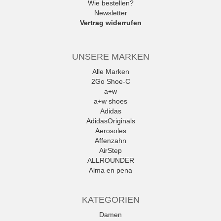
Wie bestellen?
Newsletter
Vertrag widerrufen
UNSERE MARKEN
Alle Marken
2Go Shoe-C
a+w
a+w shoes
Adidas
AdidasOriginals
Aerosoles
Affenzahn
AirStep
ALLROUNDER
Alma en pena
Alpe
Alpina
KATEGORIEN
Amani
Ambitious
Damen
Andrea Conti