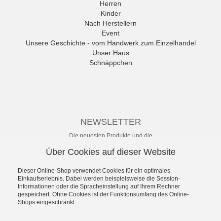
Herren
ANWR
Kinder
anwr Schuh
Nach Herstellern
ANXXXX
Event
Apple of Eden
Unsere Geschichte - vom Handwerk zum Einzelhandel
Ara
Unser Haus
Mehr
Schnäppchen
NEWSLETTER
Die neuesten Produkte und die
besten Angebote per E-Mail, damit
Über Cookies auf dieser Website
Ihr nichts mehr verpasst.
Newsletter
Dieser Online-Shop verwendet Cookies für ein optimales
Einkaufserlebnis. Dabei werden beispielsweise die Session-
Informationen oder die Spracheinstellung auf Ihrem Rechner
Abonnieren
gespeichert. Ohne Cookies ist der Funktionsumfang des Online-
Shops eingeschränkt.