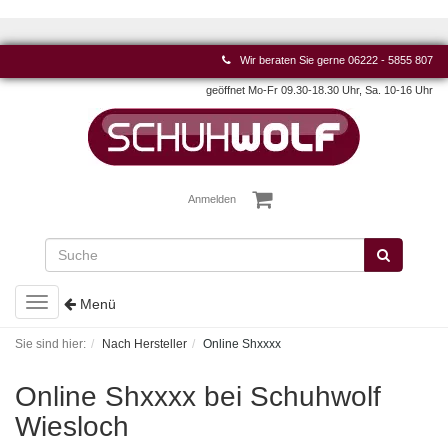
Wir beraten Sie gerne
06222 - 5855 807
geöffnet Mo-Fr 09.30-18.30 Uhr, Sa. 10-16 Uhr
Anmelden
Toggle
Menü
navigation
Sie sind hier:
Nach Hersteller
Online Shxxxx
Online Shxxxx bei Schuhwolf
Wiesloch