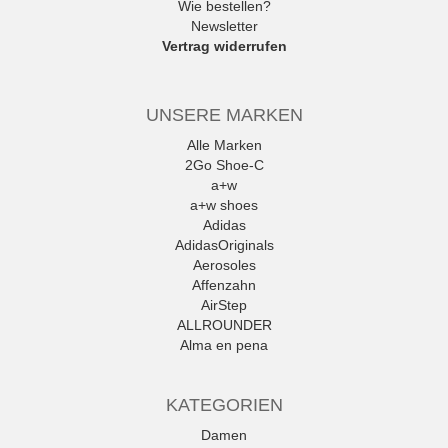
Wie bestellen?
Newsletter
Vertrag widerrufen
UNSERE MARKEN
Alle Marken
2Go Shoe-C
a+w
a+w shoes
Adidas
AdidasOriginals
Aerosoles
Affenzahn
AirStep
ALLROUNDER
Alma en pena
Alpe
Alpina
KATEGORIEN
Amani
Ambitious
Damen
Andrea Conti