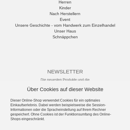
Herren
ANWR
Kinder
anwr Schuh
Nach Herstellern
ANXXXX
Event
Apple of Eden
Unsere Geschichte - vom Handwerk zum Einzelhandel
Ara
Unser Haus
Mehr
Schnäppchen
NEWSLETTER
Die neuesten Produkte und die
besten Angebote per E-Mail, damit
Über Cookies auf dieser Website
Ihr nichts mehr verpasst.
Newsletter
Dieser Online-Shop verwendet Cookies für ein optimales
Einkaufserlebnis. Dabei werden beispielsweise die Session-
Informationen oder die Spracheinstellung auf Ihrem Rechner
Abonnieren
gespeichert. Ohne Cookies ist der Funktionsumfang des Online-
Shops eingeschränkt.