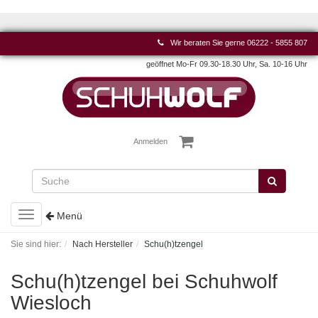
Wir beraten Sie gerne
06222 - 5855 807
geöffnet Mo-Fr 09.30-18.30 Uhr, Sa. 10-16 Uhr
Anmelden
Toggle
Menü
navigation
Sie sind hier:
Nach Hersteller
Schu(h)tzengel
Schu(h)tzengel bei Schuhwolf
Wiesloch