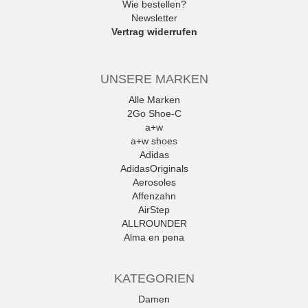
Wie bestellen?
Newsletter
Vertrag widerrufen
UNSERE MARKEN
Alle Marken
2Go Shoe-C
a+w
a+w shoes
Adidas
AdidasOriginals
Aerosoles
Affenzahn
AirStep
ALLROUNDER
Alma en pena
Alpe
Alpina
KATEGORIEN
Amani
Ambitious
Damen
Andrea Conti