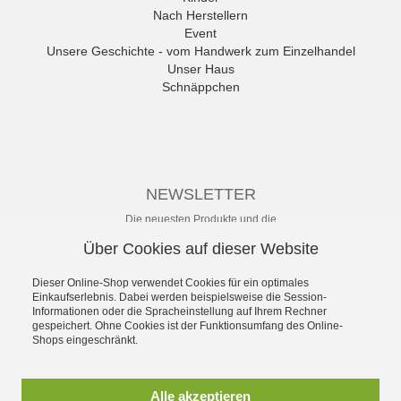
anwr Schuh
Nach Herstellern
ANXXXX
Event
Apple of Eden
Unsere Geschichte - vom Handwerk zum Einzelhandel
Ara
Unser Haus
Mehr
Schnäppchen
NEWSLETTER
Die neuesten Produkte und die
besten Angebote per E-Mail, damit
Über Cookies auf dieser Website
Ihr nichts mehr verpasst.
Newsletter
Dieser Online-Shop verwendet Cookies für ein optimales
Einkaufserlebnis. Dabei werden beispielsweise die Session-
Informationen oder die Spracheinstellung auf Ihrem Rechner
Abonnieren
gespeichert. Ohne Cookies ist der Funktionsumfang des Online-
Shops eingeschränkt.
*
inkl. MwSt., zzgl.
Versandkosten
** unverbindliche Preisempfehlung
Alle akzeptieren