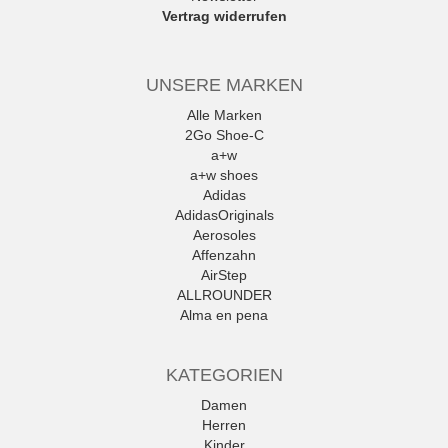
Vertrag widerrufen
UNSERE MARKEN
Alle Marken
2Go Shoe-C
a+w
a+w shoes
Adidas
AdidasOriginals
Aerosoles
Affenzahn
AirStep
ALLROUNDER
Alma en pena
Alpe
Alpina
KATEGORIEN
Amani
Ambitious
Damen
Andrea Conti
Herren
ANWR
Kinder