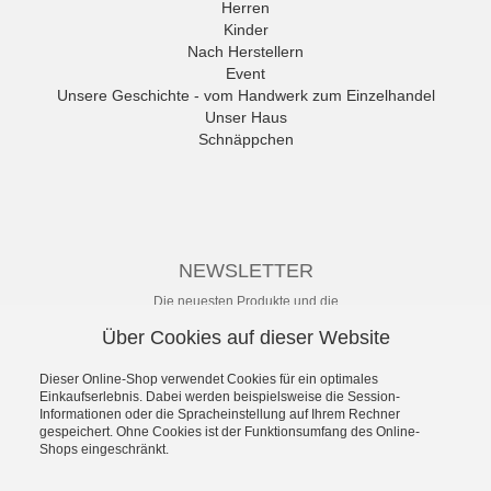
Herren
ANWR
Kinder
anwr Schuh
Nach Herstellern
ANXXXX
Event
Apple of Eden
Unsere Geschichte - vom Handwerk zum Einzelhandel
Ara
Unser Haus
Mehr
Schnäppchen
NEWSLETTER
Die neuesten Produkte und die
besten Angebote per E-Mail, damit
Über Cookies auf dieser Website
Ihr nichts mehr verpasst.
Newsletter
Dieser Online-Shop verwendet Cookies für ein optimales
Einkaufserlebnis. Dabei werden beispielsweise die Session-
Informationen oder die Spracheinstellung auf Ihrem Rechner
Abonnieren
gespeichert. Ohne Cookies ist der Funktionsumfang des Online-
Shops eingeschränkt.