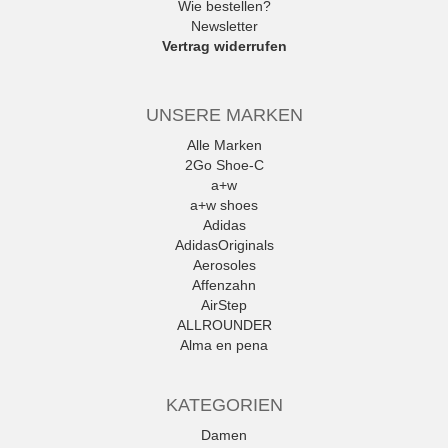
Wie bestellen?
Newsletter
Vertrag widerrufen
UNSERE MARKEN
Alle Marken
2Go Shoe-C
a+w
a+w shoes
Adidas
AdidasOriginals
Aerosoles
Affenzahn
AirStep
ALLROUNDER
Alma en pena
Alpe
Alpina
KATEGORIEN
Amani
Ambitious
Damen
Andrea Conti