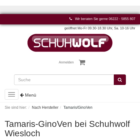
Wir beraten Sie gerne
06222 - 5855 807
geöffnet Mo-Fr 09.30-18.30 Uhr, Sa. 10-16 Uhr
Anmelden
Toggle
Menü
navigation
Sie sind hier:
Nach Hersteller
Tamaris/GinoVen
Tamaris-GinoVen bei Schuhwolf
Wiesloch