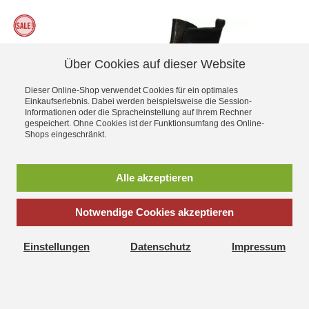
Über Cookies auf dieser Website
Dieser Online-Shop verwendet Cookies für ein optimales
Einkaufserlebnis. Dabei werden beispielsweise die Session-
Informationen oder die Spracheinstellung auf Ihrem Rechner
gespeichert. Ohne Cookies ist der Funktionsumfang des Online-
Shops eingeschränkt.
Größe Variante wählen
Alle akzeptieren
Tamaris M2523643 Stiefel 1-25236-43-286
Notwendige Cookies akzeptieren
59,95 €
79,95 €
Einstellungen
Datenschutz
Impressum
Mehr Informationen