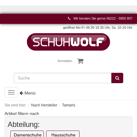
Wir beraten Sie gerne
06222 - 5855 807
geöffnet Mo-Fr 09.30-18.30 Uhr, Sa. 10-16 Uhr
Anmelden
Toggle
Menü
navigation
Sie sind hier:
Nach Hersteller
Tamaris
Artikel filtern nach
Abteilung:
Damenschuhe
Hausschuhe