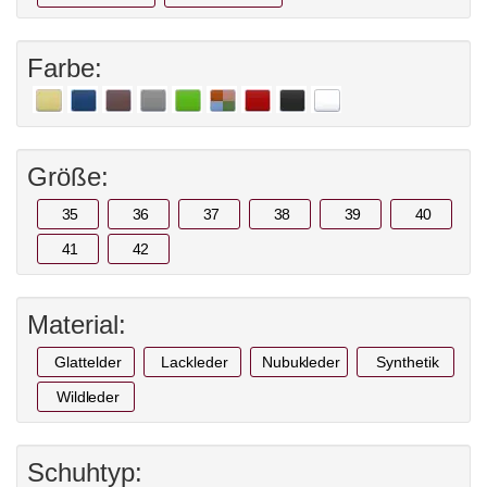
Farbe:
Größe:
35
36
37
38
39
40
41
42
Material:
Glattelder
Lackleder
Nubukleder
Synthetik
Wildleder
Schuhtyp: