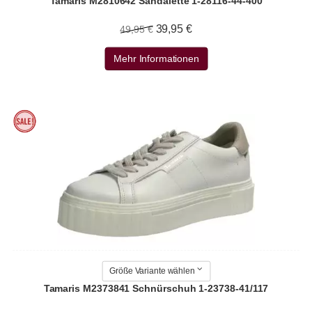
Tamaris M2810642 Sandalette 1-28116-44-400
39,95 €
49,95 €
Mehr Informationen
Größe Variante wählen
Tamaris M2373841 Schnürschuh 1-23738-41/117