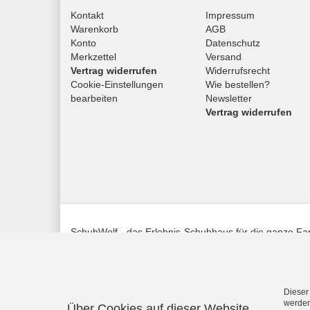
Kontakt
Impressum
Warenkorb
AGB
Konto
Datenschutz
Merkzettel
Versand
Vertrag widerrufen
Widerrufsrecht
Cookie-Einstellungen
Wie bestellen?
bearbeiten
Newsletter
Vertrag widerrufen
SchuhWolf - das Erlebnis-Schuhhaus für die ganze Fam
persönlichem Service.
Vertrag widerrufen
Dieser
werden
Über Cookies auf dieser Website