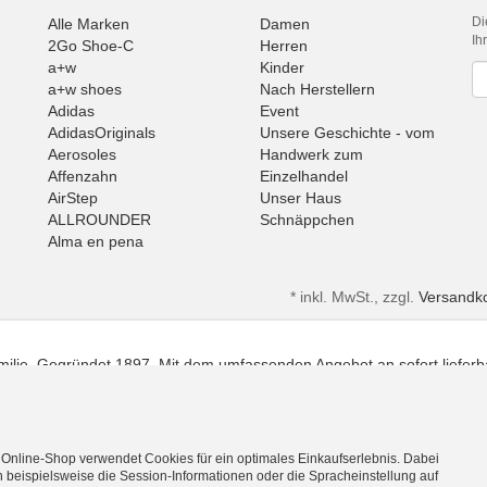
Di
Alle Marken
Damen
Ih
2Go Shoe-C
Herren
a+w
Kinder
Ne
a+w shoes
Nach Herstellern
Adidas
Event
AdidasOriginals
Unsere Geschichte - vom
Aerosoles
Handwerk zum
Affenzahn
Einzelhandel
AirStep
Unser Haus
ALLROUNDER
Schnäppchen
Alma en pena
Alpe
Alpina
*
inkl. MwSt., zzgl.
Versandk
Amani
Ambitious
Andrea Conti
ilie. Gegründet 1897. Mit dem umfassenden Angebot an sofort lieferbar
ANWR
anwr Schuh
ANXXXX
Apple of Eden
Ara
 Online-Shop verwendet Cookies für ein optimales Einkaufserlebnis. Dabei
 beispielsweise die Session-Informationen oder die Spracheinstellung auf
Mehr