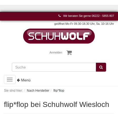
Wir beraten Sie gerne
06222 - 5855 807
geöffnet Mo-Fr 09.30-18.30 Uhr, Sa. 10-16 Uhr
Anmelden
Toggle
Menü
navigation
Sie sind hier:
Nach Hersteller
flip*flop
flip*flop bei Schuhwolf Wiesloch