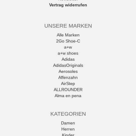
Vertrag widerrufen
UNSERE MARKEN
Alle Marken
2Go Shoe-C
a+w
a+w shoes
Adidas
AdidasOriginals
Aerosoles
Affenzahn
AirStep
ALLROUNDER
Alma en pena
Alpe
Alpina
KATEGORIEN
Amani
Ambitious
Damen
Andrea Conti
Herren
ANWR
Kinder