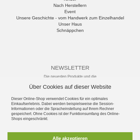
anwr Schuh
Nach Herstellern
ANXXXX
Event
Apple of Eden
Unsere Geschichte - vom Handwerk zum Einzelhandel
Ara
Unser Haus
Mehr
Schnäppchen
NEWSLETTER
Die neuesten Produkte und die
besten Angebote per E-Mail, damit
Über Cookies auf dieser Website
Ihr nichts mehr verpasst.
Newsletter
Dieser Online-Shop verwendet Cookies für ein optimales
Einkaufserlebnis. Dabei werden beispielsweise die Session-
Informationen oder die Spracheinstellung auf Ihrem Rechner
Abonnieren
gespeichert. Ohne Cookies ist der Funktionsumfang des Online-
Shops eingeschränkt.
*
inkl. MwSt., zzgl.
Versandkosten
** unverbindliche Preisempfehlung
Alle akzeptieren