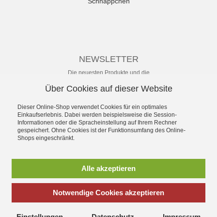
Schnäppchen
NEWSLETTER
Die neuesten Produkte und die
besten Angebote per E-Mail, damit
Über Cookies auf dieser Website
Ihr nichts mehr verpasst.
Newsletter
Dieser Online-Shop verwendet Cookies für ein optimales
Einkaufserlebnis. Dabei werden beispielsweise die Session-
Informationen oder die Spracheinstellung auf Ihrem Rechner
Abonnieren
gespeichert. Ohne Cookies ist der Funktionsumfang des Online-
Shops eingeschränkt.
*
inkl. MwSt., zzgl.
Versandkosten
** unverbindliche Preisempfehlung
Alle akzeptieren
des Herstellers
Notwendige Cookies akzeptieren
SchuhWolf - das Erlebnis-Schuhhaus für die ganze Familie.
Gegründet 1897. Mit dem umfassenden Angebot an sofort
Einstellungen
Datenschutz
Impressum