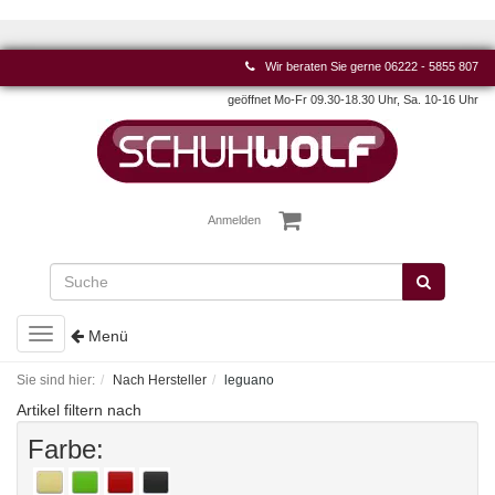
Wir beraten Sie gerne
06222 - 5855 807
geöffnet Mo-Fr 09.30-18.30 Uhr, Sa. 10-16 Uhr
Anmelden
Toggle
Menü
navigation
Sie sind hier:
Nach Hersteller
leguano
Artikel filtern nach
Farbe: