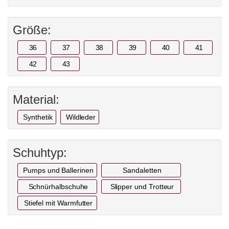
Größe:
36
37
38
39
40
41
42
43
Material:
Synthetik
Wildleder
Schuhtyp:
Pumps und Ballerinen
Sandaletten
Schnürhalbschuhe
Slipper und Trotteur
Stiefel mit Warmfutter