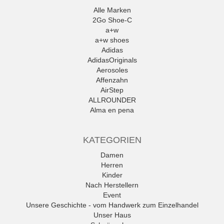
Alle Marken
2Go Shoe-C
a+w
a+w shoes
Adidas
AdidasOriginals
Aerosoles
Affenzahn
AirStep
ALLROUNDER
Alma en pena
Alpe
Alpina
KATEGORIEN
Amani
Ambitious
Damen
Andrea Conti
Herren
ANWR
Kinder
anwr Schuh
Nach Herstellern
ANXXXX
Event
Apple of Eden
Unsere Geschichte - vom Handwerk zum Einzelhandel
Ara
Unser Haus
Mehr