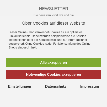
NEWSLETTER
Die neuesten Produkte und die
besten Angebote per E-Mail, damit
Über Cookies auf dieser Website
Ihr nichts mehr verpasst.
Newsletter
Dieser Online-Shop verwendet Cookies für ein optimales
Einkaufserlebnis. Dabei werden beispielsweise die Session-
Informationen oder die Spracheinstellung auf Ihrem Rechner
Abonnieren
gespeichert. Ohne Cookies ist der Funktionsumfang des Online-
Shops eingeschränkt.
*
inkl. MwSt., zzgl.
Versandkosten
** unverbindliche Preisempfehlung
Alle akzeptieren
des Herstellers
Notwendige Cookies akzeptieren
SchuhWolf - das Erlebnis-Schuhhaus für die ganze Familie.
Gegründet 1897. Mit dem umfassenden Angebot an sofort
Einstellungen
Datenschutz
Impressum
lieferbaren aktuellen Modellen vieler Hersteller und persönlichem
Service.
Vertrag widerrufen