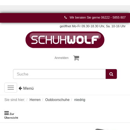
Wir beraten Sie gerne
06222 - 5855 807
geöffnet Mo-Fr 09.30-18.30 Uhr, Sa. 10-16 Uhr
Anmelden
Toggle
Menü
navigation
Sie sind hier:
Herren
Outdoorschuhe
niedrig
Zur
Übersicht