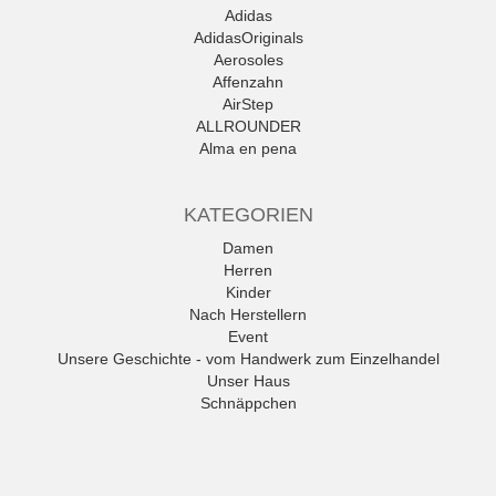
Adidas
AdidasOriginals
Aerosoles
Affenzahn
AirStep
ALLROUNDER
Alma en pena
Alpe
Alpina
KATEGORIEN
Amani
Ambitious
Damen
Andrea Conti
Herren
ANWR
Kinder
anwr Schuh
Nach Herstellern
ANXXXX
Event
Apple of Eden
Unsere Geschichte - vom Handwerk zum Einzelhandel
Ara
Unser Haus
Mehr
Schnäppchen